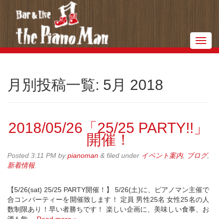
メ
ニ
ュ
ー
月別投稿一覧:
5月 2018
2018/05/26「25/25 PARTY!!」
開催！
Posted
3:11 PM
by
pianoman
&
filed under
イベント案内
,
ブログ
,
新着情報
.
【5/26(sat) 25/25 PARTY開催！】 5/26(土)に、ピアノマン主催で
合コンパーティーを開催致します！ 定員 男性25名 女性25名の人
数制限あり！早い者勝ちです！ 楽しい企画に、美味しい食事、お
酒も飲…
Read more »